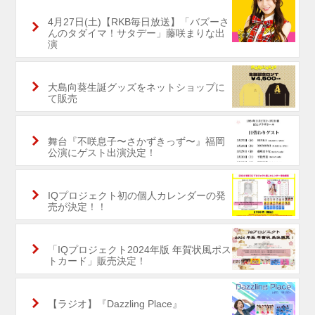
4月27日(土)【RKB毎日放送】「バズーさ
んのタダイマ！サタデー」藤咲まりな出
演
大島向葵生誕グッズをネットショップに
て販売
舞台『不咲息子〜さかずきっず〜』福岡
公演にゲスト出演決定！
IQプロジェクト初の個人カレンダーの発
売が決定！！
「IQプロジェクト2024年版 年賀状風ポス
トカード」販売決定！
【ラジオ】『Dazzling Place』