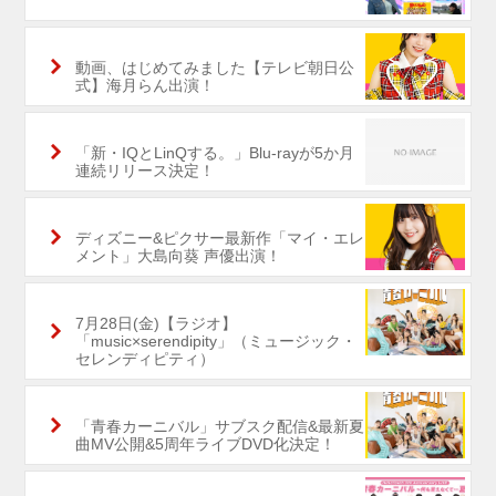
動画、はじめてみました【テレビ朝日公
式】海月らん出演！
「新・IQとLinQする。」Blu-rayが5か月
連続リリース決定！
ディズニー&ピクサー最新作「マイ・エレ
メント」大島向葵 声優出演！
7月28日(金)【ラジオ】
「music×serendipity」（ミュージック・
セレンディピティ）
「青春カーニバル」サブスク配信&最新夏
曲MV公開&5周年ライブDVD化決定！