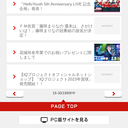
『HelloYouth 5th Anniversary LIVE 記念
企画』発表！
ＦＭ佐賀「藤咲まりなの 週末は、さがけ
いば！」藤咲まりなの冠番組の放送が決
定！
花城玲奈卒業でのお祝いプレゼントに関
しまして
【IQプロジェクトオフィシャルネットシ
ョップ】「IQプロジェクト2023年賀状」
発売開始！！
16-30/199件中