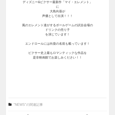
ディズニー&ピクサー最新作「マイ・エレメント」
に
大島向葵が
声優として出演！！！
風のエレメント達がするボールゲームの試合会場の
ドリンクの売り子
を演じています！
エンドロールには向葵の名前も載っています！
ピクサー史上最もロマンティックな作品を
是非映画館でお楽しみください！！
"NEWS"の関連記事