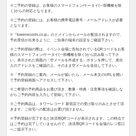
※ご予約の登録は、お客様のスマートフォン/ケータイ(一部機種を除
く)からの対応となります。
※ご予約の登録には、お客様の携帯電話番号・メールアドレスが必要
となります。
※『towerrecords.co.jp』のドメインからメールが配信されますので、
予め受信が出来るように、ご自身の端末の設定をご確認下さい。
※ご予約登録の際は、イベント会場に告知されているQRコードをお客
様のスマートフォン/ケータイ(一部機種を除く)から読み取って下さ
い。表示された画面の「空メールを作成する」ボタンを押して、差出
人のアドレスをご確認の上、そのまま空メールを送信して下さい。
※「予約登録のご案内」メールが届いたら、メール本文のURLを開い
て予約登録画面へアクセスして下さい。
※ご希望の予約商品をお選び頂き、数量・特典・注意事項を確認しな
がらご予約内容を入力して登録して下さい。
※ご予約商品は、タワーレコード 新宿店での受け取りのみとさせて頂
きます。ご自宅への配送はお選び頂けません。
※予約登録が完了すると決済用QRコードが表示されます。この時点で
はご予約は完了していませんので、決済用QRコードを会場のレジ窓口
へご提示下さい。