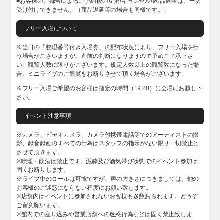
■お客様のご都合によるご予約後の変更/キャンセル/返品/返金は、一切
受け付けできません。（商品遅延等の場合も同様です。）
フリー入場について
※当日の「整理番号付き入場券」の配布状況により、フリー入場を行
う場合がございますが、直前の判断になりますので予めご了承下さ
い。観覧人数に限りがございます。規定人数以上の観覧数になった場
合、ミニライブのご観覧をお断りさせて頂く場合がございます。
※フリー入場ご希望のお客様は指定の時間（19:20）に会場にお越し下
さい。
イベント注意事項
※カメラ、ビデオカメラ、カメラ付携帯電話等でのアーティストの撮
影、録音録画のすべての行為はスタッフの指示がない限り一切禁止と
させて頂きます。
※喫煙・飲酒は禁止です。泥酔及び酒気帯び状態でのイベント参加は
固くお断りします。
※ライブ中のコールは可能ですが、声の大きさにつきましては、他の
お客様のご迷惑にならない程度にお願い致します。
※店舗内はイベントに参加されないお客様も多数おられます。どうぞ
ご留意願います。
※館内での座り込みや営業店舗への迷惑行為などは固く禁止致しま