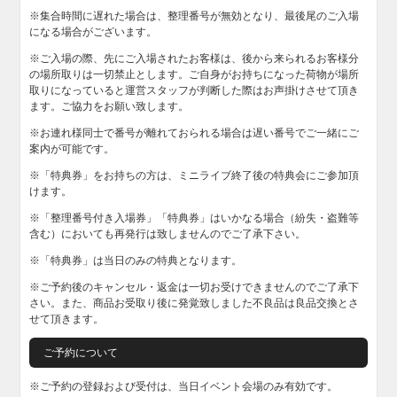
※集合時間に遅れた場合は、整理番号が無効となり、最後尾のご入場
になる場合がございます。
※ご入場の際、先にご入場されたお客様は、後から来られるお客様分
の場所取りは一切禁止とします。ご自身がお持ちになった荷物が場所
取りになっていると運営スタッフが判断した際はお声掛けさせて頂き
ます。ご協力をお願い致します。
※お連れ様同士で番号が離れておられる場合は遅い番号でご一緒にご
案内が可能です。
※「特典券」をお持ちの方は、ミニライブ終了後の特典会にご参加頂
けます。
※「整理番号付き入場券」「特典券」はいかなる場合（紛失・盗難等
含む）においても再発行は致しませんのでご了承下さい。
※「特典券」は当日のみの特典となります。
※ご予約後のキャンセル・返金は一切お受けできませんのでご了承下
さい。また、商品お受取り後に発覚致しました不良品は良品交換とさ
せて頂きます。
ご予約について
※ご予約の登録および受付は、当日イベント会場のみ有効です。