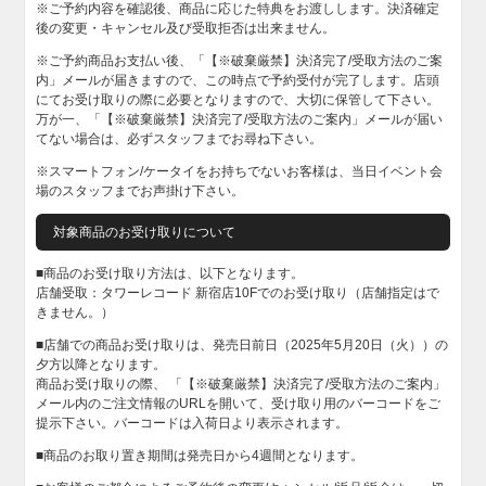
※ご予約内容を確認後、商品に応じた特典をお渡しします。決済確定
後の変更・キャンセル及び受取拒否は出来ません。
※ご予約商品お支払い後、「【※破棄厳禁】決済完了/受取方法のご案
内」メールが届きますので、この時点で予約受付が完了します。店頭
にてお受け取りの際に必要となりますので、大切に保管して下さい。
万が一、「【※破棄厳禁】決済完了/受取方法のご案内」メールが届い
てない場合は、必ずスタッフまでお尋ね下さい。
※スマートフォン/ケータイをお持ちでないお客様は、当日イベント会
場のスタッフまでお声掛け下さい。
対象商品のお受け取りについて
■商品のお受け取り方法は、以下となります。
店舗受取：タワーレコード 新宿店10Fでのお受け取り（店舗指定はで
きません。）
■店舗での商品お受け取りは、発売日前日（2025年5月20日（火））の
夕方以降となります。
商品お受け取りの際、 「【※破棄厳禁】決済完了/受取方法のご案内」
メール内のご注文情報のURLを開いて、受け取り用のバーコードをご
提示下さい。バーコードは入荷日より表示されます。
■商品のお取り置き期間は発売日から4週間となります。