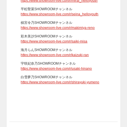
https://www.showroom-live.com/r/mirai_helloyouth
平松聖菜SHOWROOMチャンネル
https://www.showroom-live.com/r/seina_helloyouth
槙宮令乃SHOWROOMチャンネル
https://www.showroom-live.com/r/makimiya-reno
彩木美沙SHOWROOMチャンネル
https://www.showroom-live.com/r/saiki-misa
海月らんSHOWROOMチャンネル
https://www.showroom-live.com/r/kaizuki-ran
宇咲妃奈乃SHOWROOMチャンネル
https://www.showroom-live.com/r/usaki-hinano
白雪夢乃SHOWROOMチャンネル
https://www.showroom-live.com/r/shirayuki-yumeno