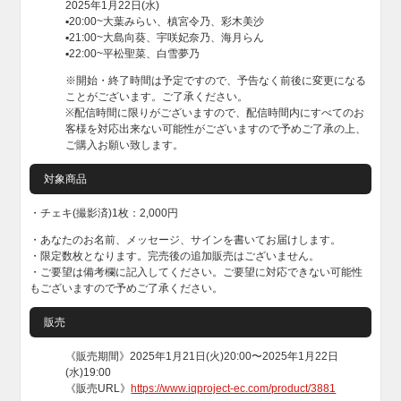
2025年1月22日(水)
▪️20:00~大葉みらい、槙宮令乃、彩木美沙
▪️21:00~大島向葵、宇咲妃奈乃、海月らん
▪️22:00~平松聖菜、白雪夢乃
※開始・終了時間は予定ですので、予告なく前後に変更になる
ことがございます。ご了承ください。
※配信時間に限りがございますので、配信時間内にすべてのお
客様を対応出来ない可能性がございますので予めご了承の上、
ご購入お願い致します。
対象商品
・チェキ(撮影済)1枚：2,000円
・あなたのお名前、メッセージ、サインを書いてお届けします。
・限定数枚となります。完売後の追加販売はございません。
・ご要望は備考欄に記入してください。ご要望に対応できない可能性
もございますので予めご了承ください。
販売
《販売期間》2025年1月21日(火)20:00〜2025年1月22日
(水)19:00
《販売URL》
https://www.iqproject-ec.com/product/3881