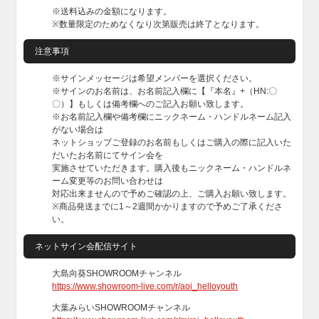
※送料込みの金額になります。
※数量限定のためなくなり次第販売は終了となります。
注意事項
※サインメッセージは希望メンバーを選択ください。
※サインのお名前は、お名前記入欄に【『本名』+（HN:〇
〇）】もしくは備考欄へのご記入お願い致します。
※お名前記入欄や備考欄にニックネーム・ハンドルネーム記入
がない場合は
ネットショップご登録のお名前もしくはご購入の際に記入いた
だいたお名前にてサイン会を
実施させていただきます。購入後もニックネーム・ハンドルネ
ーム変更等のお問い合わせは
対応出来ませんので予めご確認の上、ご購入お願い致します。
※商品発送までに1～2週間かかりますので予めご了承くださ
い。
ネットサイン会配信サイト
大島向葵SHOWROOMチャンネル
https://www.showroom-live.com/r/aoi_helloyouth
大葉みらいSHOWROOMチャンネル