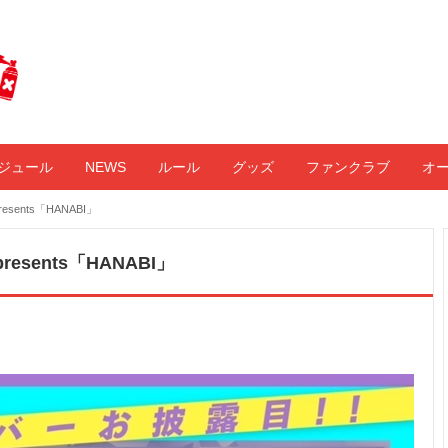
ジュール
NEWS
ルール
グッズ
ファンクラブ
オ
esents「HANABI」
resents「HANABI」