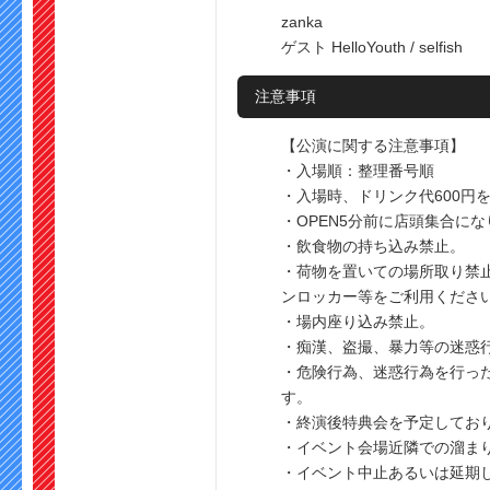
zanka
ゲスト HelloYouth / selfish
注意事項
【公演に関する注意事項】
・入場順：整理番号順
・入場時、ドリンク代600円
・OPEN5分前に店頭集合に
・飲食物の持ち込み禁止。
・荷物を置いての場所取り禁
ンロッカー等をご利用くださ
・場内座り込み禁止。
・痴漢、盗撮、暴力等の迷惑
・危険行為、迷惑行為を行っ
す。
・終演後特典会を予定してお
・イベント会場近隣での溜ま
・イベント中止あるいは延期