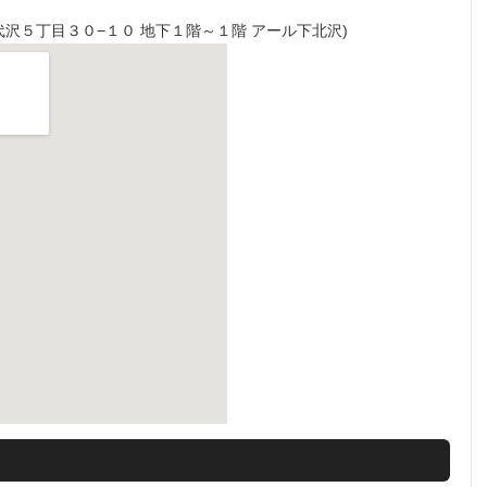
谷区代沢５丁目３０−１０ 地下１階～１階 アール下北沢)