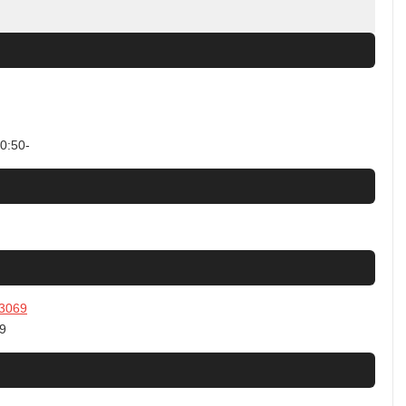
:50-
/13069
9