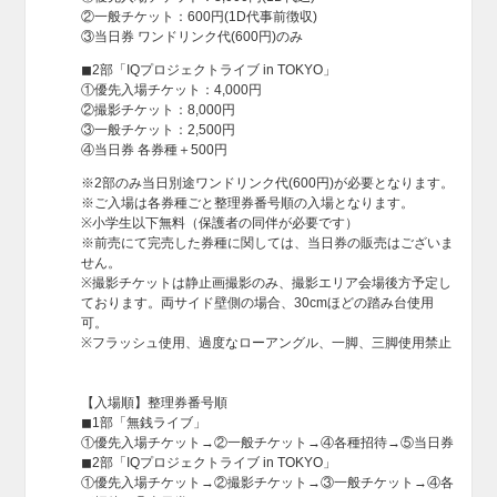
②一般チケット：600円(1D代事前徴収)
③当日券 ワンドリンク代(600円)のみ
◼︎2部「IQプロジェクトライブ in TOKYO」
①優先入場チケット：4,000円
②撮影チケット：8,000円
③一般チケット：2,500円
④当日券 各券種＋500円
※2部のみ当日別途ワンドリンク代(600円)が必要となります。
※ご入場は各券種ごと整理券番号順の入場となります。
※小学生以下無料（保護者の同伴が必要です）
※前売にて完売した券種に関しては、当日券の販売はございま
せん。
※撮影チケットは静止画撮影のみ、撮影エリア会場後方予定し
ております。両サイド壁側の場合、30cmほどの踏み台使用
可。
※フラッシュ使用、過度なローアングル、一脚、三脚使用禁止
【入場順】整理券番号順
◼︎1部「無銭ライブ」
①優先入場チケット→②一般チケット→④各種招待→⑤当日券
◼︎2部「IQプロジェクトライブ in TOKYO」
①優先入場チケット→②撮影チケット→③一般チケット→④各