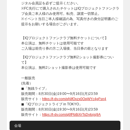
ジタル会員証を必ずご提示ください。
※FC先行にて購入されたチケットはIQプロジェクトファンクラ
ブ会員ご本人様のみ使用可。転売、譲渡一切禁止。
※イベント当日ご本人様確認の為、写真付きの身分証明書のご
提示をお願いする場合がございます。
【IQプロジェクトファンクラブ無料チケットについて】
本公演は、無料チケットは使用可能です
ご入場は前売り券の方ご入場後、当日券の前となります
【IQプロジェクトファンクラブ無料2ショット撮影券につい
て】
本公演は、無料2ショット撮影券は使用可能です
一般販売
(先着）
◼︎「無銭ライブ」
販売期間：8月30日(金)19:00〜9月16日(月)23:59
販売サイト：
https://t-dv.com/qNIfOvzx0OqWYc4gFsn4
◼︎「IQプロジェクトライブ in TOKYO」
販売期間：8月30日(金)19:30〜9月16日(月)23:59
販売サイト：
https://t-dv.com/q6fPbBiXrTsDvtojsj9A
会場