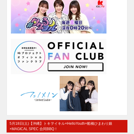
5月18日(土)【沖縄】トキヲイキル×HelloYouth×船橋ひまわり娘
×MAGICAL SPEC 合同BBQ！