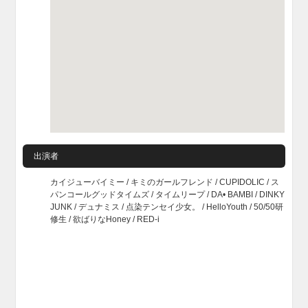
出演者
カイジューバイミー / キミのガールフレンド / CUPIDOLIC / ス
パンコールグッドタイムズ / タイムリープ / DA• BAMBI / DINKY
JUNK / デュナミス / 点染テンセイ少女。 / HelloYouth / 50/50研
修生 / 欲ばりなHoney / RED-i