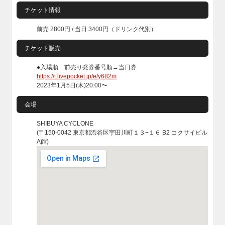
チケット情報
前売 2800円 / 当日 3400円（ドリンク代別）
チケット販売
●入場順 前売り発券番号順→当日券
https://t.livepocket.jp/e/y682m
2023年1月5日(木)20:00〜
会場
SHIBUYA CYCLONE
(〒150-0042 東京都渋谷区宇田川町１３−１６ B2 コクサイビル
A館)